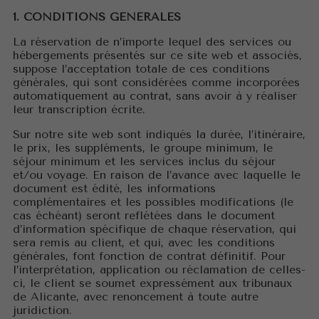
Tel. 965 83 26 18
1. CONDITIONS GÉNÉRALES
La réservation de n’importe lequel des services ou
Français
hébergements présentés sur ce site web et associés,
suppose l’acceptation totale de ces conditions
Español
générales, qui sont considérées comme incorporées
English
automatiquement au contrat, sans avoir à y réaliser
Nederlandse
leur transcription écrite.
Sur notre site web sont indiqués la durée, l’itinéraire,
le prix, les suppléments, le groupe minimum, le
séjour minimum et les services inclus du séjour
et/ou voyage. En raison de l’avance avec laquelle le
document est édité, les informations
complémentaires et les possibles modifications (le
cas échéant) seront reflétées dans le document
d’information spécifique de chaque réservation, qui
sera remis au client, et qui, avec les conditions
générales, font fonction de contrat définitif. Pour
l’interprétation, application ou réclamation de celles-
ci, le client se soumet expressément aux tribunaux
de Alicante, avec renoncement à toute autre
juridiction.