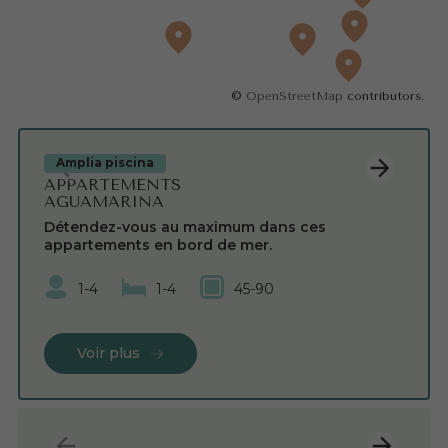
Tel. 965 83 26 18
Français
©
OpenStreetMap
contributors.
Español
English
Nederlandse
Amplia piscina
APPARTEMENTS
AGUAMARINA
Détendez-vous au maximum dans ces
appartements en bord de mer.
1-4
1-4
45-90
Voir plus