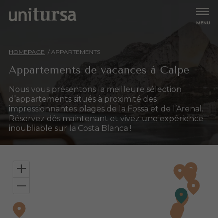
MENU
Appartements
HOMEPAGE
APPARTEMENTS
Tous
Larimar
Bungalows
Aguamarina
Mare Nostrum
Appartements de vacances à Calpe
Amatista
Topacio
Ambar Beach
Turmalina
Offres
Nous vous présentons la meilleure sélection
Coral Beach
Turquesa Beach
d’appartements situés à proximité des
Esmeralda
Zafiro
Expériences
impressionnantes plages de la Fossa et de l’Arenal.
Esmeralda Suites
Réservez dès maintenant et vivez une expérience
Hipocampos
inoubliable sur la Costa Blanca !
Propriétaires
Qui sommes-nous
+
Travaillez avec nous
–
Contact