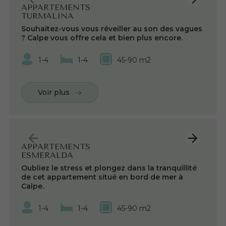
APPARTEMENTS
TURMALINA
Souhaitez-vous vous réveiller au son des vagues
? Calpe vous offre cela et bien plus encore.
1-4
1-4
45-90 m2
Voir plus
APPARTEMENTS
ESMERALDA
Oubliez le stress et plongez dans la tranquillité
de cet appartement situé en bord de mer à
Calpe.
1-4
1-4
45-90 m2