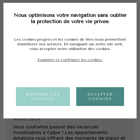
Nous optimisons votre navigation sans oublier
la protection de votre vie privée.
APPARTEMENTS
TURQUESA BEACH
Marchez sur le sable, plongez dans la mer et
Les cookies propres et les cookies de tiers nous permettent
détendez-vous pleinement dans ce ravissant
d’améliorer nos services. En naviguant sur notre site web,
appartement situé à Calpe.
vous acceptez notre utilisation des cookies.
1-6
1-6
Examiner et configurer les cookies.
Voir plus
REFUSER LES
ACCEPTER
COOKIES
COOKIES
Amplia piscina
APPARTEMENTS
AMATISTA
Vous souhaitez passer des vacances
inoubliables à Calpe ? Les Appartements
Amatista vous offrent des moments de plaisir et