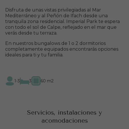
Tel. 965 83 26 18
Disfruta de unas vistas privilegiadas al Mar
Mediterráneo y al Peñón de Ifach desde una
Español
tranquila zona residencial. Imperial Park te espera
con todo el sol de Calpe, reflejado en el mar que
English
verás desde tu terraza.
Français
Nederlandse
En nuestros bungalows de 1 o 2 dormitorios
completamente equipados encontrarás opciones
ideales para ti y tu familia.
1-3
3
60 m2
Servicios, instalaciones y
acomodaciones